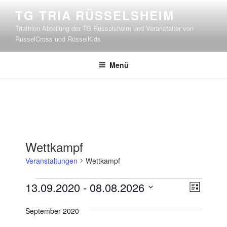
Zum
TG TRIA RÜSSELSHEIM
Inhalt
Triathlon Abteilung der TG Rüsselsheim und Veranstalter von
springen
RüsselCross und RüsselKids
Menü
Wettkampf
Veranstaltungen
Wettkampf
Veranstaltungen
A
V
13.09.2020
 - 
08.08.2026
L
e
n
D
i
r
September 2020
s
a
s
a
t
t