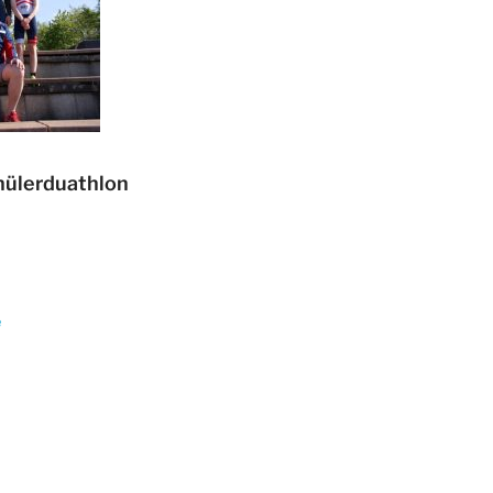
ülerduathlon
e