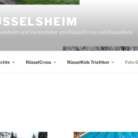
ÜSSELSHEIM
sselsheim und Veranstalter von RüsselCross und RüsselKids
ichte
RüsselCross
RüsselKids Triathlon
Foto G