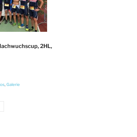
Nachwuchscup, 2HL,
tos
,
Galerie