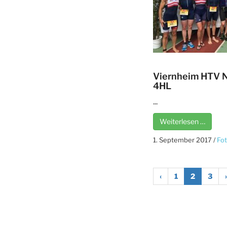
Viernheim HTV 
4HL
...
Weiterlesen …
1. September 2017
/
Fo
‹
1
2
3
›