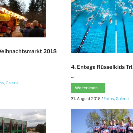
Weihnachtsmarkt 2018
4. Entega Rüsselkids Tr
...
os
,
Galerie
Weiterlesen …
31. August 2018
/
Fotos
,
Galerie