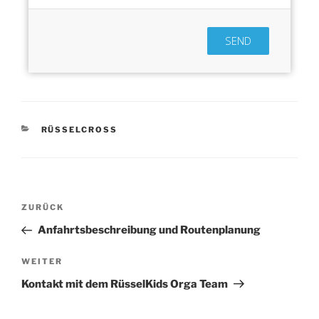
SEND
KATEGORIEN
RÜSSELCROSS
Beitragsnavigation
Vorheriger
ZURÜCK
Beitrag
Anfahrtsbeschreibung und Routenplanung
Nächster
WEITER
Beitrag
Kontakt mit dem RüsselKids Orga Team