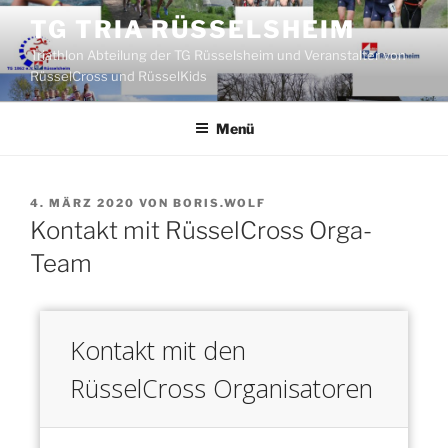
Zum
TG TRIA RÜSSELSHEIM
Inhalt
Triathlon Abteilung der TG Rüsselsheim und Veranstalter von
springen
RüsselCross und RüsselKids
Menü
VERÖFFENTLICHT
4. MÄRZ 2020
VON
BORIS.WOLF
AM
Kontakt mit RüsselCross Orga-
Team
Kontakt mit den
RüsselCross Organisatoren