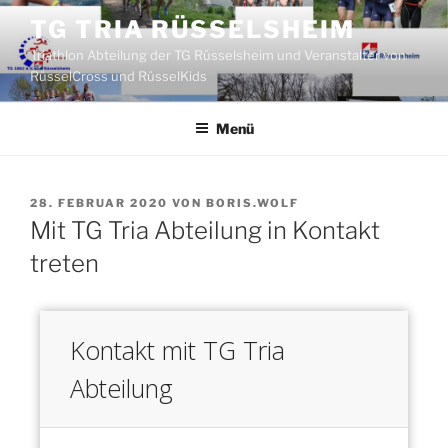
Zum
TG TRIA RÜSSELSHEIM
Inhalt
Triathlon Abteilung der TG Rüsselsheim und Veranstalter von
springen
RüsselCross und RüsselKids
Menü
VERÖFFENTLICHT
28. FEBRUAR 2020
VON
BORIS.WOLF
AM
Mit TG Tria Abteilung in Kontakt
treten
Kontakt mit TG Tria
Abteilung