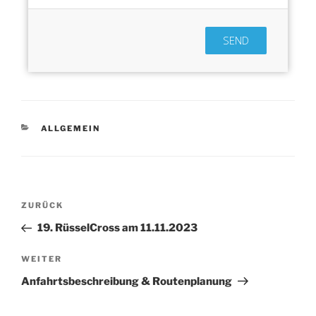
SEND
KATEGORIEN
ALLGEMEIN
Beitragsnavigation
Vorheriger
ZURÜCK
Beitrag
19. RüsselCross am 11.11.2023
Nächster
WEITER
Beitrag
Anfahrtsbeschreibung & Routenplanung