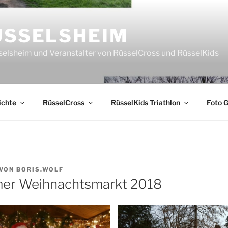
ÜSSELSHEIM
sselsheim und Veranstalter von RüsselCross und RüsselKids
ichte
RüsselCross
RüsselKids Triathlon
Foto G
VON
BORIS.WOLF
mer Weihnachtsmarkt 2018