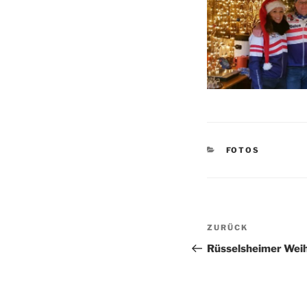
KATEGORIEN
FOTOS
Beitragsnav
Vorheriger
ZURÜCK
Beitrag
Rüsselsheimer Wei