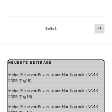
Seitennummerierung
Näch
Seite
1
Seit
der
Beiträge
NEUESTE BEITRÄGE
Meine Reise von Rovereto ans Nordkap beim NC4K
2025 (Tag16)
Meine Reise von Rovereto ans Nordkap beim NC4K
2025 (Tag 15)
Meine Reise von Rovereto ans Nordkap beim NC4K