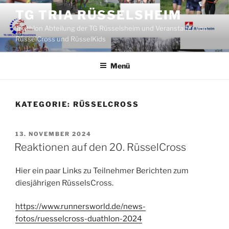
Zum
TG TRIA RÜSSELSHEIM
Inhalt
Triathlon Abteilung der TG Rüsselsheim und Veranstalter von
springen
RüsselCross und RüsselKids
Menü
KATEGORIE:
RÜSSELCROSS
VERÖFFENTLICHT
13. NOVEMBER 2024
AM
Reaktionen auf den 20. RüsselCross
Hier ein paar Links zu Teilnehmer Berichten zum
diesjährigen RüsselsCross.
https://www.runnersworld.de/news-
fotos/ruesselcross-duathlon-2024