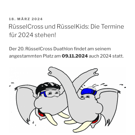
VERÖFFENTLICHT
18. MÄRZ 2024
AM
RüsselCross und RüsselKids: Die Termine
für 2024 stehen!
Der 20. RüsselCross Duathlon findet am seinem
angestammten Platz am
09.11.2024
auch 2024 statt.