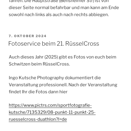
fahren. Die Hauptstraße (Bensheimer Str) ist von
dieser Seite normal befahrbar und man kann am Ende
sowohl nach links als auch nach rechts abbiegen.
VERÖFFENTLICHT
7. OKTOBER 2024
AM
Fotoservice beim 21. RüsselCross
Auch dieses Jahr (2025) gibt es Fotos von euch beim
Schwitzen beim RüsselCross.
Ingo Kutsche Photography dokumentiert die
Veranstaltung professionell. Nach der Veranstaltung
findet Ihr die Fotos dann hier
https://www.pictrs.com/sportfotografie-
kutsche/7135329/08-punkt-11-punkt-25-
ruesselcross-duathlon?l=de