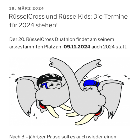
VERÖFFENTLICHT
18. MÄRZ 2024
AM
RüsselCross und RüsselKids: Die Termine
für 2024 stehen!
Der 20. RüsselCross Duathlon findet am seinem
angestammten Platz am
09.11.2024
auch 2024 statt.
Nach 3 – jähriger Pause soll es auch wieder einen