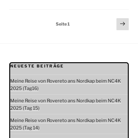
Seitennummerierung
Näch
Seite
1
Seit
der
Beiträge
NEUESTE BEITRÄGE
Meine Reise von Rovereto ans Nordkap beim NC4K
2025 (Tag16)
Meine Reise von Rovereto ans Nordkap beim NC4K
2025 (Tag 15)
Meine Reise von Rovereto ans Nordkap beim NC4K
2025 (Tag 14)