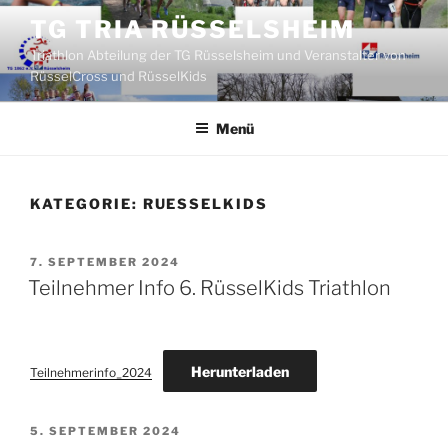
Zum
TG TRIA RÜSSELSHEIM
Inhalt
Triathlon Abteilung der TG Rüsselsheim und Veranstalter von
springen
RüsselCross und RüsselKids
Menü
KATEGORIE:
RUESSELKIDS
VERÖFFENTLICHT
7. SEPTEMBER 2024
AM
Teilnehmer Info 6. RüsselKids Triathlon
Herunterladen
Teilnehmerinfo_2024
VERÖFFENTLICHT
5. SEPTEMBER 2024