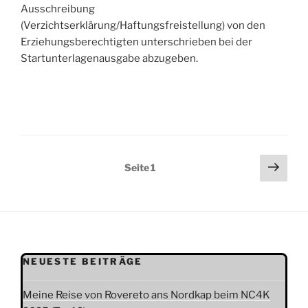
Ausschreibung
(Verzichtserklärung/Haftungsfreistellung) von den
Erziehungsberechtigten unterschrieben bei der
Startunterlagenausgabe abzugeben.
Seitennummerierung
Näch
Seite
1
Seit
der
Beiträge
NEUESTE BEITRÄGE
Meine Reise von Rovereto ans Nordkap beim NC4K