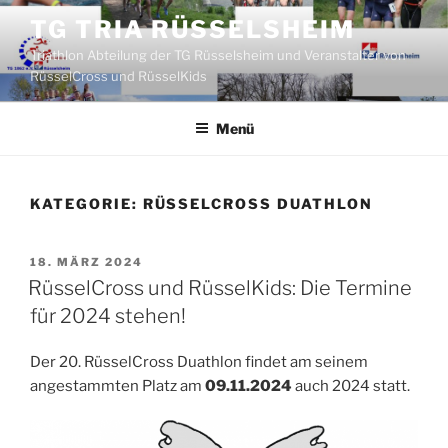
Zum
TG TRIA RÜSSELSHEIM
Inhalt
Triathlon Abteilung der TG Rüsselsheim und Veranstalter von
springen
RüsselCross und RüsselKids
Menü
KATEGORIE:
RÜSSELCROSS DUATHLON
VERÖFFENTLICHT
18. MÄRZ 2024
AM
RüsselCross und RüsselKids: Die Termine
für 2024 stehen!
Der 20. RüsselCross Duathlon findet am seinem
angestammten Platz am
09.11.2024
auch 2024 statt.