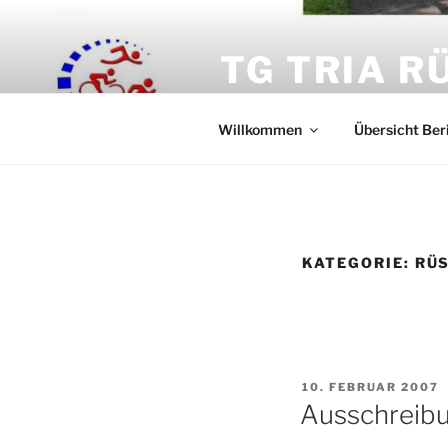
Zum
Inhalt
TG TRIA R
springen
Triathlon Abteilung der TG Rü
Willkommen
Übersicht Ber
KATEGORIE:
RÜS
VERÖFFENTLICHT
10. FEBRUAR 2007
AM
Ausschreib