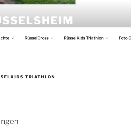
ÜSSELSHEIM
sselsheim und Veranstalter von RüsselCross und RüsselKids
ichte
RüsselCross
RüsselKids Triathlon
Foto G
SELKIDS TRIATHLON
ungen