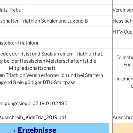
latz Trebur
Vereinsg
schaften Triathlon Schüler und Jugend B
Hessisch
HTV-Cup
steiger-Triathlon)
der, der fit ist und Spaß an einem Triathlon hat.
Teilneh
g bei der Hessischen Meisterschaften ist die
Für 
Mitgliedschaftschaft
n Triathlon Verein erforderlich und bei Startern
in eine
ugend B ein gültiger DTU-Startpass.
Ausschreib_KidsTria_2019.pdf
Ausschre
→
Ergebnisse