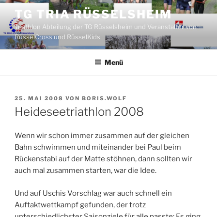
Zum
TG TRIA RÜSSELSHEIM
Inhalt
Triathlon Abteilung der TG Rüsselsheim und Veranstalter von
springen
RüsselCross und RüsselKids
Menü
VERÖFFENTLICHT
25. MAI 2008
VON
BORIS.WOLF
AM
Heideseetriathlon 2008
Wenn wir schon immer zusammen auf der gleichen
Bahn schwimmen und miteinander bei Paul beim
Rückenstabi auf der Matte stöhnen, dann sollten wir
auch mal zusammen starten, war die Idee.
Und auf Uschis Vorschlag war auch schnell ein
Auftaktwettkampf gefunden, der trotz
unterschiedlichster Saisonziele für alle passte: Es ging