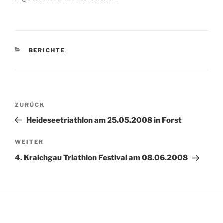
KATEGORIEN
BERICHTE
Beitragsnavigation
Vorheriger
ZURÜCK
Beitrag
Heideseetriathlon am 25.05.2008 in Forst
Nächster
WEITER
Beitrag
4. Kraichgau Triathlon Festival am 08.06.2008