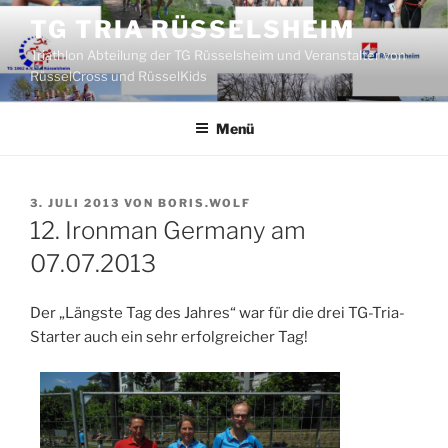
Zum
TG TRIA RÜSSELSHEIM
Inhalt
Triathlon Abteilung der TG Rüsselsheim und Veranstalter von
springen
RüsselCross und RüsselKids
Menü
VERÖFFENTLICHT
3. JULI 2013
VON
BORIS.WOLF
AM
12. Ironman Germany am
07.07.2013
Der „Längste Tag des Jahres“ war für die drei TG-Tria-
Starter auch ein sehr erfolgreicher Tag!