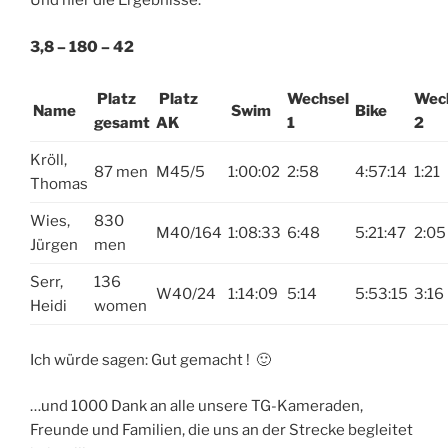
Und hier die Ergebnisse:
3,8 – 180 – 42
Platz
Platz
Wechsel
Wec
Name
Swim
Bike
gesamt
AK
1
2
Kröll,
87 men
M45/5
1:00:02
2:58
4:57:14
1:21
Thomas
Wies,
830
M40/164
1:08:33
6:48
5:21:47
2:05
Jürgen
men
Serr,
136
W40/24
1:14:09
5:14
5:53:15
3:16
Heidi
women
Ich würde sagen: Gut gemacht ! 🙂
…und 1000 Dank an alle unsere TG-Kameraden,
Freunde und Familien, die uns an der Strecke begleitet