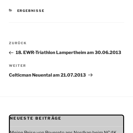
KATEGORIEN
ERGEBNISSE
Beitragsnavigation
Vorheriger
ZURÜCK
Beitrag
18. EWR-Triathlon Lampertheim am 30.06.2013
Nächster
WEITER
Beitrag
Celticman Neuental am 21.07.2013
NEUESTE BEITRÄGE
Meine Reise von Rovereto ans Nordkap beim NC4K