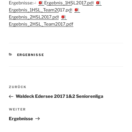
Ergebnisse:->
Ergebnis_1HSL2017.pdf
,
Ergebnis_1HSL_Team2017.pdf
,
Ergebnis_2HSL2017.pdf
,
Ergebnis_2HSL_Team2017.pdf
KATEGORIEN
ERGEBNISSE
Beitragsnavigation
Vorheriger
ZURÜCK
Beitrag
Waldeck Edersee 2017 1&2 Seniorenliga
Nächster
WEITER
Beitrag
Ergebnisse