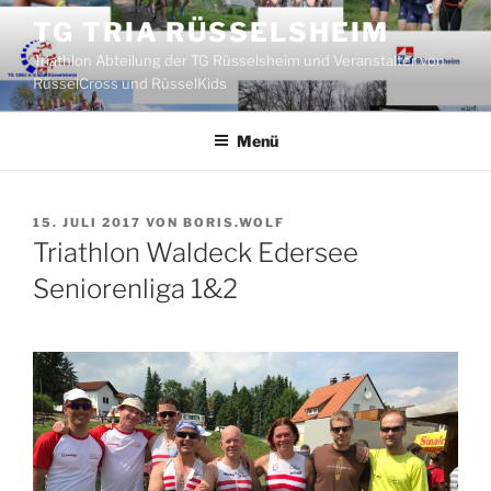
Zum
TG TRIA RÜSSELSHEIM
Inhalt
Triathlon Abteilung der TG Rüsselsheim und Veranstalter von
springen
RüsselCross und RüsselKids
Menü
VERÖFFENTLICHT
15. JULI 2017
VON
BORIS.WOLF
AM
Triathlon Waldeck Edersee
Seniorenliga 1&2