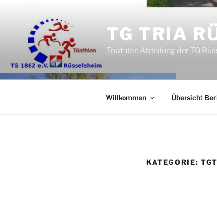
Zum
Inhalt
TG TRIA R
springen
Triathlon Abteilung der TG Rü
Willkommen
Übersicht Ber
KATEGORIE:
TG