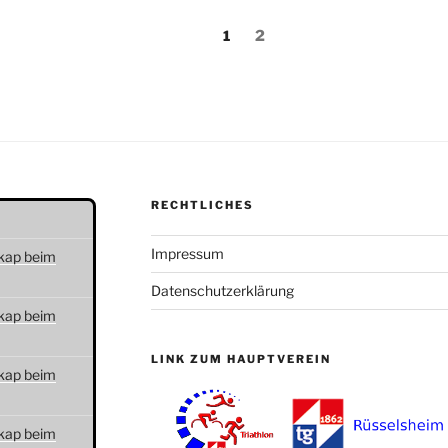
erierung
Seite
Seite
1
2
RECHTLICHES
Impressum
kap beim
Datenschutzerklärung
kap beim
LINK ZUM HAUPTVEREIN
kap beim
kap beim