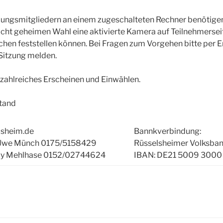
lungsmitgliedern an einem zugeschalteten Rechner benötigen
cht geheimen Wahl eine aktivierte Kamera auf Teilnehmerseit
hen feststellen können. Bei Fragen zum Vorgehen bitte per E
 Sitzung melden.
 zahlreiches Erscheinen und Einwählen.
tand
lsheim.de
Bannkverbindung:
: Uwe Münch 0175/5158429
Rüsselsheimer Volksba
illy Mehlhase 0152/02744624
IBAN: DE21 5009 3000