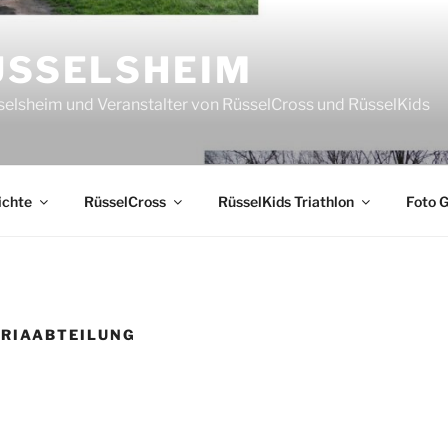
ÜSSELSHEIM
sselsheim und Veranstalter von RüsselCross und RüsselKids
ichte
RüsselCross
RüsselKids Triathlon
Foto G
TRIAABTEILUNG