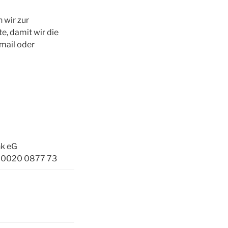
 wir zur
e, damit wir die
mail oder
nk eG
 0020 0877 73