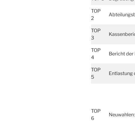
TOP
Abteilungsb
2
TOP
Kassenberi
3
TOP
Bericht der
4
TOP
Entlastung
5
TOP
Neuwahlen:
6