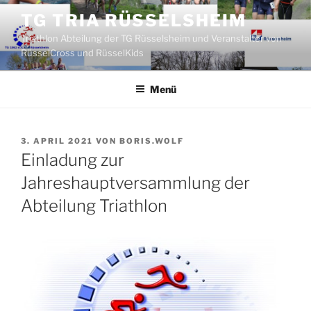
Zum
TG TRIA RÜSSELSHEIM
Inhalt
Triathlon Abteilung der TG Rüsselsheim und Veranstalter von
springen
RüsselCross und RüsselKids
Menü
VERÖFFENTLICHT
3. APRIL 2021
VON
BORIS.WOLF
AM
Einladung zur
Jahreshauptversammlung der
Abteilung Triathlon