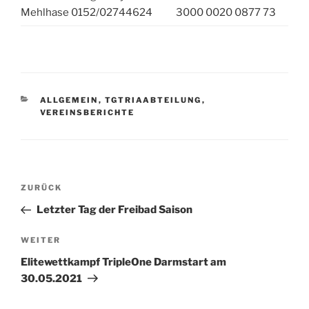
Mehlhase 0152/02744624
3000 0020 0877 73
KATEGORIEN
ALLGEMEIN
,
TGTRIAABTEILUNG
,
VEREINSBERICHTE
Beitragsnavigation
Vorheriger
ZURÜCK
Beitrag
Letzter Tag der Freibad Saison
Nächster
WEITER
Beitrag
Elitewettkampf TripleOne Darmstart am
30.05.2021