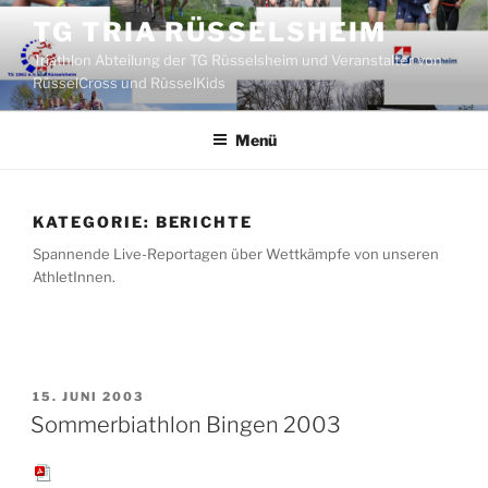
Zum
TG TRIA RÜSSELSHEIM
Inhalt
Triathlon Abteilung der TG Rüsselsheim und Veranstalter von
springen
RüsselCross und RüsselKids
Menü
KATEGORIE:
BERICHTE
Spannende Live-Reportagen über Wettkämpfe von unseren
AthletInnen.
VERÖFFENTLICHT
15. JUNI 2003
AM
Sommerbiathlon Bingen 2003