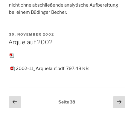
nicht ohne abschließende analytische Aufbereitung
bei einem Büdinger Becher.
VERÖFFENTLICHT
30. NOVEMBER 2002
AM
Arquelauf 2002
2002-11_Arquelauf.pdf
797.48 KB
Seitennummerierung
Vorherige
Näch
Seite
38
Seite
Seit
der
Beiträge