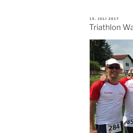
Münster
2017“
VERÖFFENTLICHT
15. JULI 2017
AM
Triathlon W