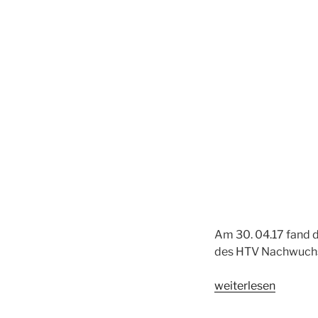
Am 30. 04.17 fand d
des HTV Nachwuchsc
„HTV
weiterlesen
Nachwuchscup