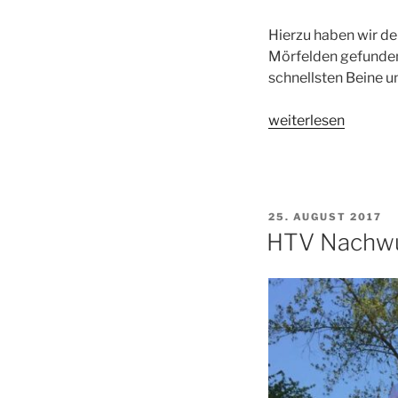
Hierzu haben wir de
Mörfelden gefunden.
schnellsten Beine u
„Vereinsmeistersch
weiterlesen
beim
Möwathlon
am
16.07.2017“
VERÖFFENTLICHT
25. AUGUST 2017
AM
HTV Nachwu