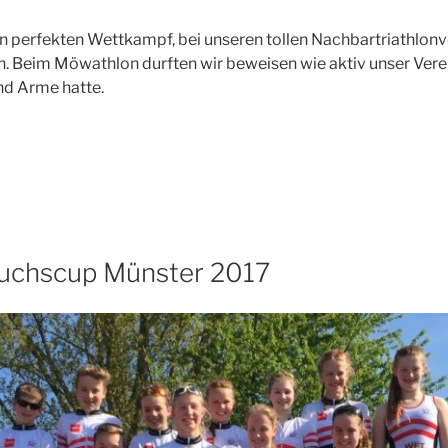
n perfekten Wettkampf, bei unseren tollen Nachbartriathlonv
 Beim Möwathlon durften wir beweisen wie aktiv unser Verein
nd Arme hatte.
aft
chscup Münster 2017