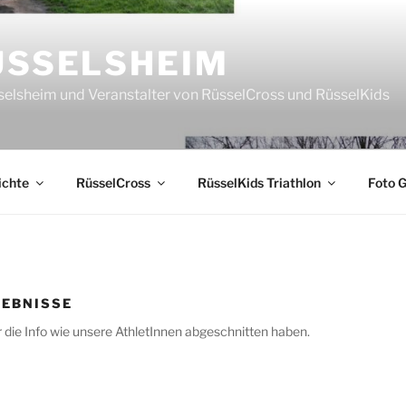
ÜSSELSHEIM
sselsheim und Veranstalter von RüsselCross und RüsselKids
ichte
RüsselCross
RüsselKids Triathlon
Foto G
GEBNISSE
r die Info wie unsere AthletInnen abgeschnitten haben.