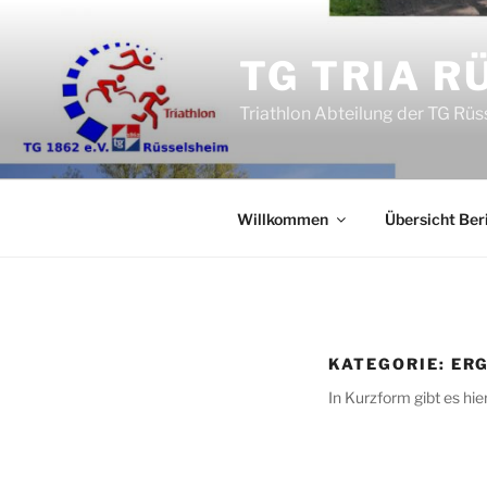
Zum
Inhalt
TG TRIA R
springen
Triathlon Abteilung der TG Rü
Willkommen
Übersicht Ber
KATEGORIE:
ER
In Kurzform gibt es hie