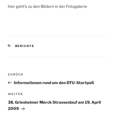
hier geht’s zu den Bildern in der Fotogalerie
KATEGORIEN
BERICHTE
Beitragsnavigation
Vorheriger
ZURÜCK
Beitrag
Informationen rund um den DTU-Startpaß
Nächster
WEITER
Beitrag
38. Griesheimer Merck Strassenlauf am 19. April
2009