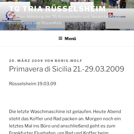
Zum
TG TRIA RÜSSELSHEIM
Inhalt
Triathlon Abteilung der TG Rüsselsheim und Veranstalter von
springen
RüsselCross und RüsselKids
Menü
VERÖFFENTLICHT
29. MÄRZ 2009
VON
BORIS.WOLF
AM
Primavera di Sicilia 21.-29.03.2009
Rüsselsheim 19.03.09
Die letzte Waschmaschine ist gelaufen. Heute Abend
steht das Koffer und Rad packen an. Morgen noch ein
letztes Mal ins Büro und anschließend geht es zum
Frankfurter Flughafen, um Rad und Koffer beim