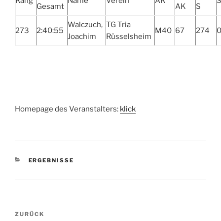
Rang
Name
Verein
AK
Gesamt
AK
S
Walczuch,
TG Tria
273
2:40:55
M40
67
274
0
Joachim
Rüsselsheim
Homepage des Veranstalters:
klick
KATEGORIEN
ERGEBNISSE
Beitragsnavigation
Vorheriger
ZURÜCK