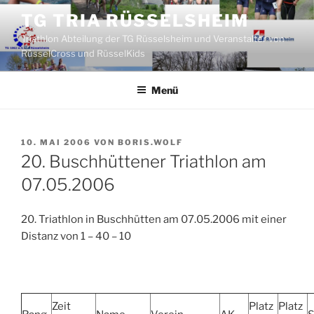
Zum
TG TRIA RÜSSELSHEIM
Inhalt
Triathlon Abteilung der TG Rüsselsheim und Veranstalter von
springen
RüsselCross und RüsselKids
Menü
VERÖFFENTLICHT
10. MAI 2006
VON
BORIS.WOLF
AM
20. Buschhüttener Triathlon am
07.05.2006
20. Triathlon in Buschhütten am 07.05.2006 mit einer
Distanz von 1 – 40 – 10
Zeit
Platz
Platz