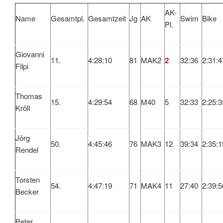
AK-
Name
Gesamtpl.
Gesamtzeit
Jg
AK
Swim
Bike
Pl.
Giovanni
11.
4:28:10
81
MAK2
2
32:36
2:31:4
Filpi
Thomas
15.
4:29:54
68
M40
5
32:33
2:25:3
Kröll
Jörg
50.
4:45:46
76
MAK3
12
39:34
2:35:1
Rendel
Torsten
54.
4:47:19
71
MAK4
11
27:40
2:39:5
Becker
Peter