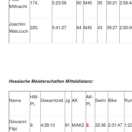
174.
5:23:58
60
M45
35
35:21
2:58:4
Mittnacht
Joachim
220.
5:41:27
64
M45
43
39:27
2:50:0
Walczuch
Hessische Meisterschaften Mitteldistanz:
HM-
AK-
Name
Gesamtzeit
Jg
AK
Swim
Bike
Ru
Pl..
Pl.
Giovanni
9.
4:28:10
81
MAK2
2.
32:36
2:31:47
1:2
Filpi