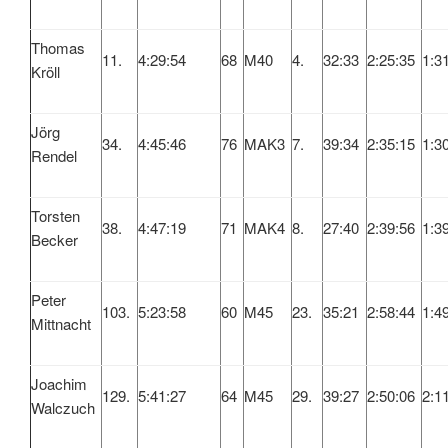
Thomas
11.
4:29:54
68
M40
4.
32:33
2:25:35
1:3
Kröll
Jörg
34.
4:45:46
76
MAK3
7.
39:34
2:35:15
1:3
Rendel
Torsten
38.
4:47:19
71
MAK4
8.
27:40
2:39:56
1:3
Becker
Peter
103.
5:23:58
60
M45
23.
35:21
2:58:44
1:4
Mittnacht
Joachim
129.
5:41:27
64
M45
29.
39:27
2:50:06
2:1
Walczuch