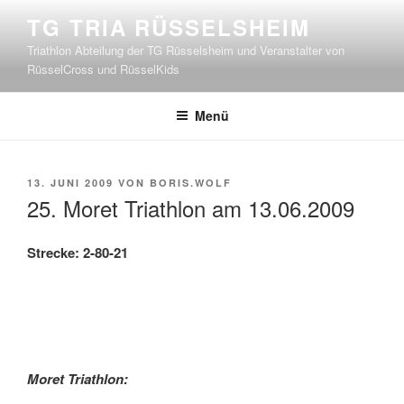
Zum
TG TRIA RÜSSELSHEIM
Inhalt
Triathlon Abteilung der TG Rüsselsheim und Veranstalter von
springen
RüsselCross und RüsselKids
Menü
VERÖFFENTLICHT
13. JUNI 2009
VON
BORIS.WOLF
AM
25. Moret Triathlon am 13.06.2009
Strecke: 2-80-21
Moret Triathlon: