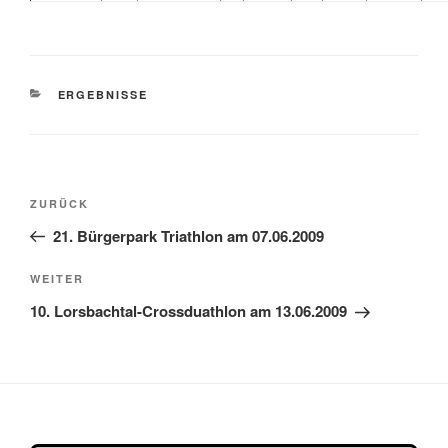
KATEGORIEN
ERGEBNISSE
Beitragsnavigation
Vorheriger
ZURÜCK
Beitrag
21. Bürgerpark Triathlon am 07.06.2009
Nächster
WEITER
Beitrag
10. Lorsbachtal-Crossduathlon am 13.06.2009