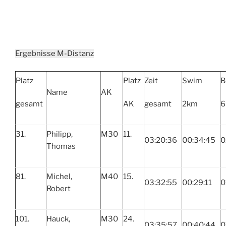
Ergebnisse M-Distanz
Platz
Platz
Zeit
Swim
B
Name
AK
gesamt
AK
gesamt
2km
6
31.
Philipp,
M30
11.
03:20:36
00:34:45
0
Thomas
81.
Michel,
M40
15.
03:32:55
00:29:11
0
Robert
101.
Hauck,
M30
24.
03:35:57
00:40:44
0