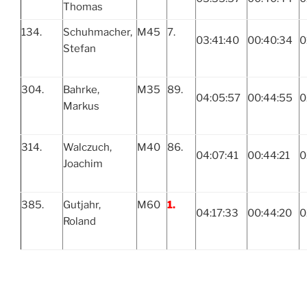
Thomas
134.
Schuhmacher,
M45
7.
03:41:40
00:40:34
0
Stefan
304.
Bahrke,
M35
89.
04:05:57
00:44:55
0
Markus
314.
Walczuch,
M40
86.
04:07:41
00:44:21
0
Joachim
385.
Gutjahr,
M60
1.
04:17:33
00:44:20
0
Roland