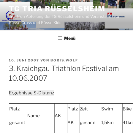
Zum
TG TRIA RÜSSELSHEIM
Inhalt
Triathlon Abteilung der TG Rüsselsheim und Veranstalter von
springen
RüsselCross und RüsselKids
Menü
VERÖFFENTLICHT
10. JUNI 2007
VON
BORIS.WOLF
AM
3. Kraichgau Triathlon Festival am
10.06.2007
Ergebnisse S-Distanz
Platz
Platz
Zeit
Swim
Bike
Name
AK
gesamt
AK
gesamt
1,5km
41k