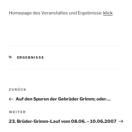
Homepage des Veranstaltes und Ergebnisse:
klick
KATEGORIEN
ERGEBNISSE
Beitragsnavigation
Vorheriger
ZURÜCK
Beitrag
Auf den Spuren der Gebrüder Grimm; oder…
Nächster
WEITER
Beitrag
23. Brüder-Grimm-Lauf vom 08.06. – 10.06.2007