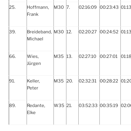
25.
Hoffmann,
M30
7.
02:16:09
00:23:43
01:1
Frank
39.
Breideband,
M30
12.
02:20:27
00:24:52
01:1
Michael
66.
Wies,
M35
13.
02:27:10
00:27:01
01:1
Jürgen
91.
Keller,
M35
20.
02:32:31
00:28:22
01:2
Peter
89.
Redante,
W35
21.
03:52:33
00:35:19
02:0
Elke