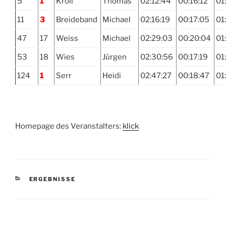
5
1
Kröll
Thomas
02:12:44
00:16:12
01
11
3
Breideband
Michael
02:16:19
00:17:05
01:
47
17
Weiss
Michael
02:29:03
00:20:04
01
53
18
Wies
Jürgen
02:30:56
00:17:19
01
124
1
Serr
Heidi
02:47:27
00:18:47
01
Homepage des Veranstalters:
klick
KATEGORIEN
ERGEBNISSE