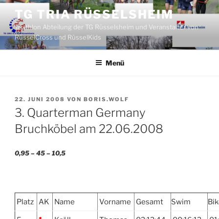
Zum
TG TRIA RÜSSELSHEIM
Inhalt
Triathlon Abteilung der TG Rüsselsheim und Veranstalter von
springen
RüsselCross und RüsselKids
Menü
VERÖFFENTLICHT
22. JUNI 2008
VON
BORIS.WOLF
AM
3. Quarterman Germany
Bruchköbel am 22.06.2008
0,95 – 45 – 10,5
Platz
AK
Name
Vorname
Gesamt
Swim
Bi