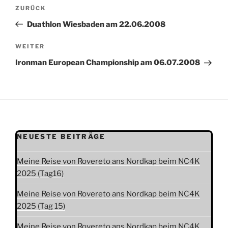
Beitragsnavigation
Vorheriger
ZURÜCK
Beitrag
Duathlon Wiesbaden am 22.06.2008
Nächster
WEITER
Beitrag
Ironman European Championship am 06.07.2008
NEUESTE BEITRÄGE
Meine Reise von Rovereto ans Nordkap beim NC4K
2025 (Tag16)
Meine Reise von Rovereto ans Nordkap beim NC4K
2025 (Tag 15)
Meine Reise von Rovereto ans Nordkap beim NC4K