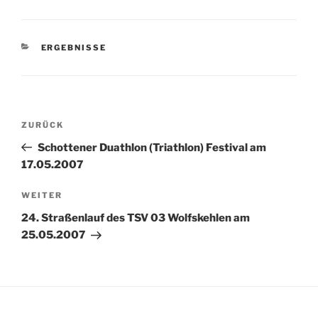
KATEGORIEN
ERGEBNISSE
Beitragsnavigation
Vorheriger
ZURÜCK
Beitrag
Schottener Duathlon (Triathlon) Festival am
17.05.2007
Nächster
WEITER
Beitrag
24. Straßenlauf des TSV 03 Wolfskehlen am
25.05.2007