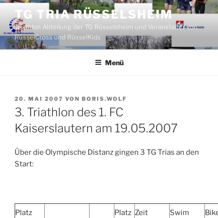
Zum
TG TRIA RÜSSELSHEIM
Inhalt
Triathlon Abteilung der TG Rüsselsheim und Veranstalter von
springen
RüsselCross und RüsselKids
Menü
VERÖFFENTLICHT
20. MAI 2007
VON
BORIS.WOLF
AM
3. Triathlon des 1. FC
Kaiserslautern am 19.05.2007
Über die Olympische Distanz gingen 3 TG Trias an den
Start:
Platz
Platz
Zeit
Swim
Bik