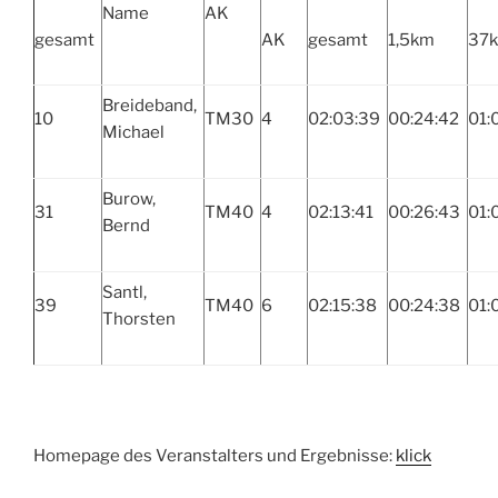
Name
AK
gesamt
AK
gesamt
1,5km
37
Breideband,
10
TM30
4
02:03:39
00:24:42
01:
Michael
Burow,
31
TM40
4
02:13:41
00:26:43
01:
Bernd
Santl,
39
TM40
6
02:15:38
00:24:38
01:
Thorsten
Homepage des Veranstalters und Ergebnisse:
klick