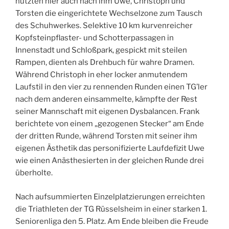
nutzten hier auch nach ihm Uwe, Christoph und
Torsten die eingerichtete Wechselzone zum Tausch
des Schuhwerkes. Selektive 10 km kurvenreicher
Kopfsteinpflaster- und Schotterpassagen in
Innenstadt und Schloßpark, gespickt mit steilen
Rampen, dienten als Drehbuch für wahre Dramen.
Während Christoph in eher locker anmutendem
Laufstil in den vier zu rennenden Runden einen TG’ler
nach dem anderen einsammelte, kämpfte der Rest
seiner Mannschaft mit eigenen Dysbalancen. Frank
berichtete von einem „gezogenen Stecker“ am Ende
der dritten Runde, während Torsten mit seiner ihm
eigenen Ästhetik das personifizierte Laufdefizit Uwe
wie einen Anästhesierten in der gleichen Runde drei
überholte.
Nach aufsummierten Einzelplatzierungen erreichten
die Triathleten der TG Rüsselsheim in einer starken 1.
Seniorenliga den 5. Platz. Am Ende bleiben die Freude