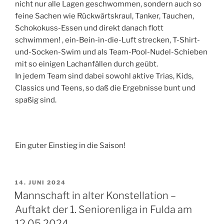
nicht nur alle Lagen geschwommen, sondern auch so
feine Sachen wie Rückwärtskraul, Tanker, Tauchen,
Schokokuss-Essen und direkt danach flott
schwimmen! , ein-Bein-in-die-Luft strecken, T-Shirt-
und-Socken-Swim und als Team-Pool-Nudel-Schieben
mit so einigen Lachanfällen durch geübt.
In jedem Team sind dabei sowohl aktive Trias, Kids,
Classics und Teens, so daß die Ergebnisse bunt und
spaßig sind.
Ein guter Einstieg in die Saison!
VERÖFFENTLICHT
14. JUNI 2024
AM
Mannschaft in alter Konstellation –
Auftakt der 1. Seniorenliga in Fulda am
12.05.2024