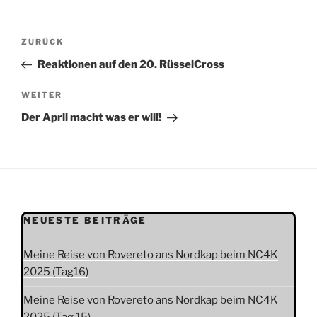
Beitragsnavigation
Vorheriger
ZURÜCK
Beitrag
Reaktionen auf den 20. RüsselCross
Nächster
WEITER
Beitrag
Der April macht was er will!
NEUESTE BEITRÄGE
Meine Reise von Rovereto ans Nordkap beim NC4K
2025 (Tag16)
Meine Reise von Rovereto ans Nordkap beim NC4K