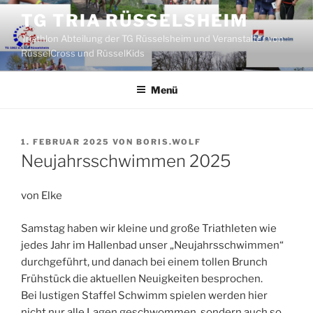
Zum
TG TRIA RÜSSELSHEIM
Inhalt
Triathlon Abteilung der TG Rüsselsheim und Veranstalter von
springen
RüsselCross und RüsselKids
Menü
VERÖFFENTLICHT
1. FEBRUAR 2025
VON
BORIS.WOLF
AM
Neujahrsschwimmen 2025
von Elke
Samstag haben wir kleine und große Triathleten wie
jedes Jahr im Hallenbad unser „Neujahrsschwimmen“
durchgeführt, und danach bei einem tollen Brunch
Frühstück die aktuellen Neuigkeiten besprochen.
Bei lustigen Staffel Schwimm spielen werden hier
nicht nur alle Lagen geschwommen, sondern auch so