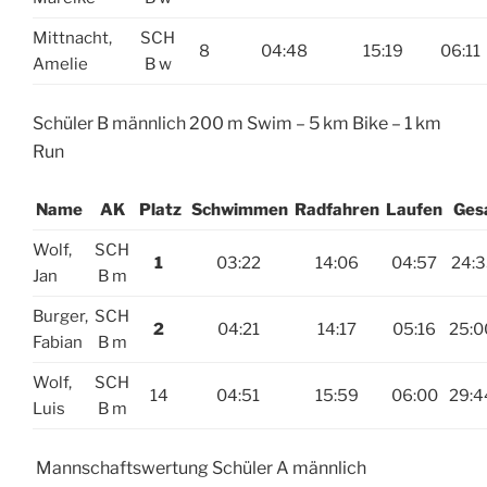
Mittnacht,
SCH
8
04:48
15:19
06:11
Amelie
B w
Schüler B männlich 200 m Swim – 5 km Bike – 1 km
Run
Name
AK
Platz
Schwimmen
Radfahren
Laufen
Ges
Wolf,
SCH
1
03:22
14:06
04:57
24:3
Jan
B m
Burger,
SCH
2
04:21
14:17
05:16
25:0
Fabian
B m
Wolf,
SCH
14
04:51
15:59
06:00
29:4
Luis
B m
Mannschaftswertung Schüler A männlich