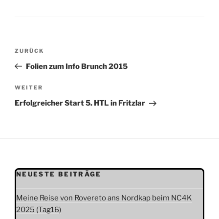
Beitragsnavigation
Vorheriger
ZURÜCK
Beitrag
Folien zum Info Brunch 2015
Nächster
WEITER
Beitrag
Erfolgreicher Start 5. HTL in Fritzlar
NEUESTE BEITRÄGE
Meine Reise von Rovereto ans Nordkap beim NC4K
2025 (Tag16)