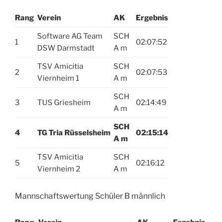
Rang
Verein
AK
Ergebnis
Software AG Team
SCH
1
02:07:52
DSW Darmstadt
A m
TSV Amicitia
SCH
2
02:07:53
Viernheim 1
A m
SCH
3
TUS Griesheim
02:14:49
A m
SCH
4
TG Tria Rüsselsheim
02:15:14
A m
TSV Amicitia
SCH
5
02:16:12
Viernheim 2
A m
Mannschaftswertung Schüler B männlich