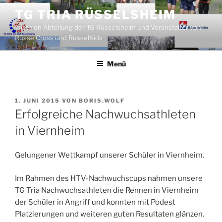
Zum
TG TRIA RÜSSELSHEIM
Inhalt
Triathlon Abteilung der TG Rüsselsheim und Veranstalter von
springen
RüsselCross und RüsselKids
Menü
VERÖFFENTLICHT
1. JUNI 2015
VON
BORIS.WOLF
AM
Erfolgreiche Nachwuchsathleten
in Viernheim
Gelungener Wettkampf unserer Schüler in Viernheim.
Im Rahmen des HTV-Nachwuchscups nahmen unsere
TG Tria Nachwuchsathleten die Rennen in Viernheim
der Schüler in Angriff und konnten mit Podest
Platzierungen und weiteren guten Resultaten glänzen.