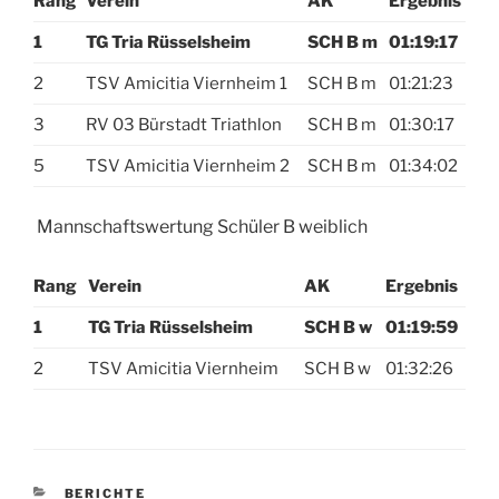
Rang
Verein
AK
Ergebnis
1
TG Tria Rüsselsheim
SCH B m
01:19:17
2
TSV Amicitia Viernheim 1
SCH B m
01:21:23
3
RV 03 Bürstadt Triathlon
SCH B m
01:30:17
5
TSV Amicitia Viernheim 2
SCH B m
01:34:02
Mannschaftswertung Schüler B weiblich
Rang
Verein
AK
Ergebnis
1
TG Tria Rüsselsheim
SCH B w
01:19:59
2
TSV Amicitia Viernheim
SCH B w
01:32:26
KATEGORIEN
BERICHTE