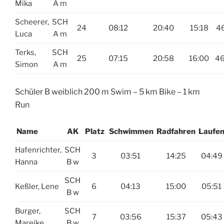
Mika
A m
Scheerer,
SCH
24
08:12
20:40
15:18
46
Luca
A m
Terks,
SCH
25
07:15
20:58
16:00
46
Simon
A m
Schüler B weiblich 200 m Swim – 5 km Bike – 1 km
Run
Name
AK
Platz
Schwimmen
Radfahren
Laufe
Hafenrichter,
SCH
3
03:51
14:25
04:49
Hanna
B w
SCH
Keßler, Lene
6
04:13
15:00
05:51
B w
Burger,
SCH
7
03:56
15:37
05:43
Mareike
B w