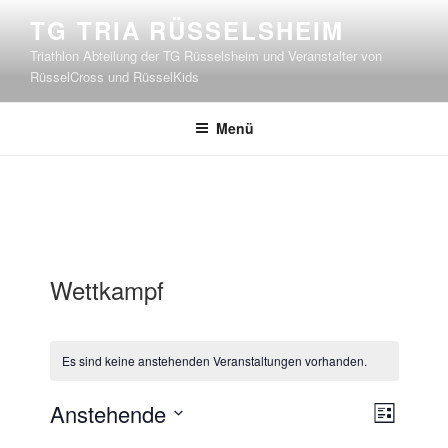
Zum
TG TRIA RÜSSELSHEIM
Inhalt
Triathlon Abteilung der TG Rüsselsheim und Veranstalter von
springen
RüsselCross und RüsselKids
Menü
Wettkampf
Es sind keine anstehenden Veranstaltungen vorhanden.
A
V
Anstehende
L
e
n
D
i