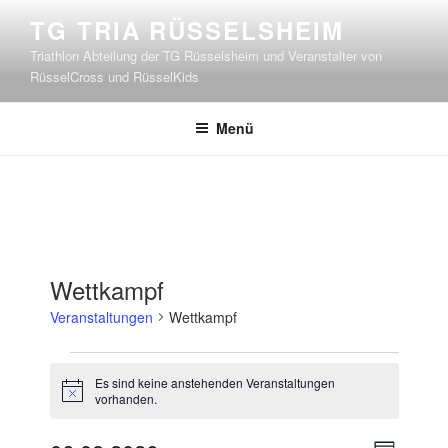
Zum
TG TRIA RÜSSELSHEIM
Inhalt
Triathlon Abteilung der TG Rüsselsheim und Veranstalter von
springen
RüsselCross und RüsselKids
Menü
Wettkampf
Veranstaltungen
Wettkampf
Veranstaltungen
Es sind keine anstehenden Veranstaltungen
H
vorhanden.
i
n
V
w