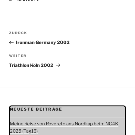
BERICHTE
Beitragsnavigation
Vorheriger
ZURÜCK
Beitrag
Ironman Germany 2002
Nächster
WEITER
Beitrag
Triathlon Köln 2002
NEUESTE BEITRÄGE
Meine Reise von Rovereto ans Nordkap beim NC4K
2025 (Tag16)