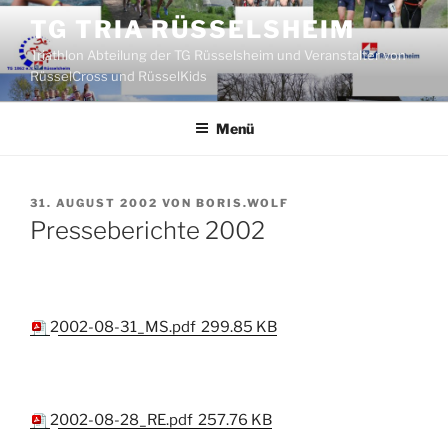
Zum
TG TRIA RÜSSELSHEIM
Inhalt
Triathlon Abteilung der TG Rüsselsheim und Veranstalter von
springen
RüsselCross und RüsselKids
Menü
VERÖFFENTLICHT
31. AUGUST 2002
VON
BORIS.WOLF
AM
Presseberichte 2002
2002-08-31_MS.pdf
299.85 KB
2002-08-28_RE.pdf
257.76 KB