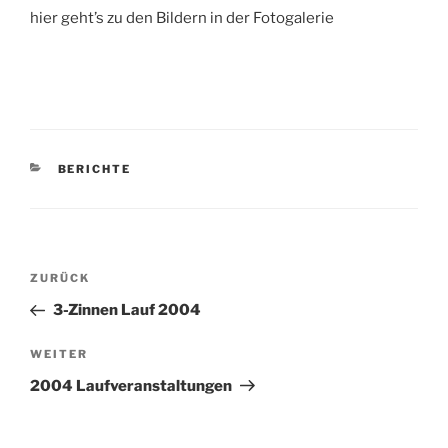
hier geht’s zu den Bildern in der Fotogalerie
KATEGORIEN
BERICHTE
Beitragsnavigation
Vorheriger
ZURÜCK
Beitrag
3-Zinnen Lauf 2004
Nächster
WEITER
Beitrag
2004 Laufveranstaltungen