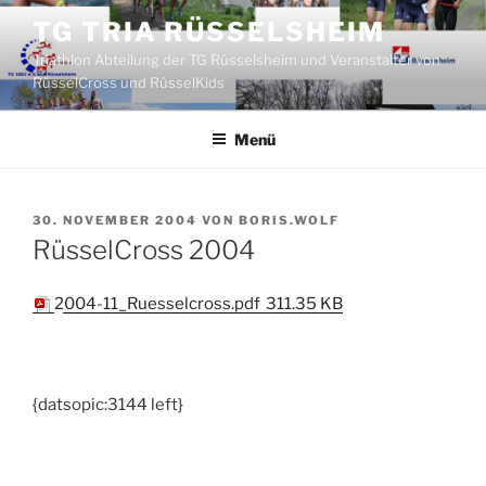
Zum
TG TRIA RÜSSELSHEIM
Inhalt
Triathlon Abteilung der TG Rüsselsheim und Veranstalter von
springen
RüsselCross und RüsselKids
Menü
VERÖFFENTLICHT
30. NOVEMBER 2004
VON
BORIS.WOLF
AM
RüsselCross 2004
2004-11_Ruesselcross.pdf
311.35 KB
{datsopic:3144 left}