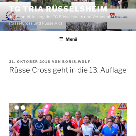
Zum
TG TRIA RÜSSELSHEIM
Inhalt
Triathlon Abteilung der TG Rüsselsheim und Veranstalter von
springen
RüsselCross und RüsselKids
Menü
VERÖFFENTLICHT
21. OKTOBER 2016
VON
BORIS.WOLF
AM
RüsselCross geht in die 13. Auflage