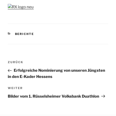
KATEGORIEN
BERICHTE
Beitragsnavigation
Vorheriger
ZURÜCK
Beitrag
Erfolgreiche Nominierung von unseren Jüngsten
in den E-Kader Hessens
Nächster
WEITER
Beitrag
Bilder vom 1. Rüsselsheimer Volksbank Duathlon