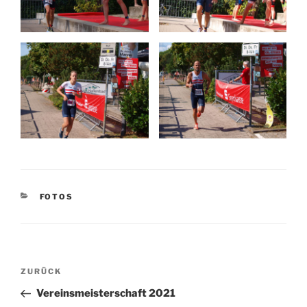
KATEGORIEN
FOTOS
Beitragsnavigation
Vorheriger
ZURÜCK
Beitrag
Vereinsmeisterschaft 2021