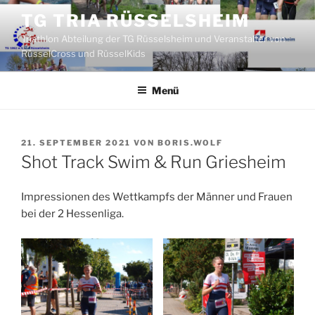
Zum
TG TRIA RÜSSELSHEIM
Inhalt
Triathlon Abteilung der TG Rüsselsheim und Veranstalter von
springen
RüsselCross und RüsselKids
Menü
VERÖFFENTLICHT
21. SEPTEMBER 2021
VON
BORIS.WOLF
AM
Shot Track Swim & Run Griesheim
Impressionen des Wettkampfs der Männer und Frauen
bei der 2 Hessenliga.