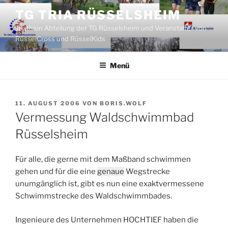
Zum
TG TRIA RÜSSELSHEIM
Inhalt
Triathlon Abteilung der TG Rüsselsheim und Veranstalter von
springen
RüsselCross und RüsselKids
Menü
VERÖFFENTLICHT
11. AUGUST 2006
VON
BORIS.WOLF
AM
Vermessung Waldschwimmbad
Rüsselsheim
Für alle, die gerne mit dem Maßband schwimmen
gehen und für die eine
genaue
Wegstrecke
unumgänglich ist, gibt es nun eine exaktvermessene
Schwimmstrecke des Waldschwimmbades.
Ingenieure des Unternehmen HOCHTIEF haben die