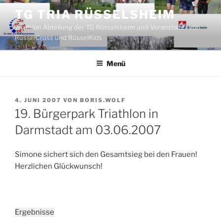
Zum
TG TRIA RÜSSELSHEIM
Inhalt
Triathlon Abteilung der TG Rüsselsheim und Veranstalter von
springen
RüsselCross und RüsselKids
Menü
VERÖFFENTLICHT
4. JUNI 2007
VON
BORIS.WOLF
AM
19. Bürgerpark Triathlon in
Darmstadt am 03.06.2007
Simone sichert sich den Gesamtsieg bei den Frauen!
Herzlichen Glückwunsch!
Ergebnisse