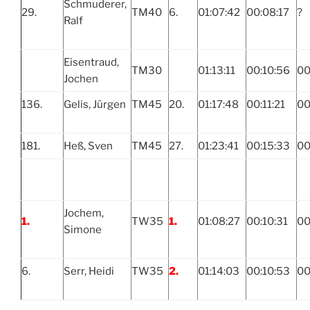
Schmuderer,
29.
TM40
6.
01:07:42
00:08:17
?
Ralf
Eisentraud,
TM30
01:13:11
00:10:56
00
Jochen
136.
Gelis, Jürgen
TM45
20.
01:17:48
00:11:21
00
181.
Heß, Sven
TM45
27.
01:23:41
00:15:33
00
Jochem,
1.
TW35
1.
01:08:27
00:10:31
00
Simone
6.
Serr, Heidi
TW35
2.
01:14:03
00:10:53
00