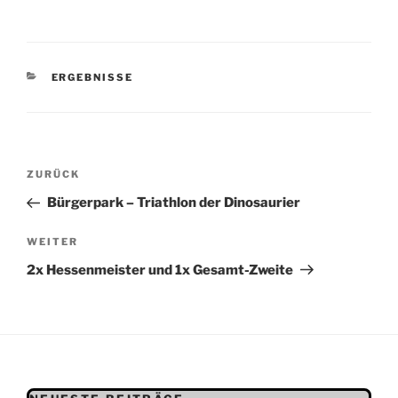
KATEGORIEN
ERGEBNISSE
Beitragsnavigation
Vorheriger
ZURÜCK
Beitrag
Bürgerpark – Triathlon der Dinosaurier
Nächster
WEITER
Beitrag
2x Hessenmeister und 1x Gesamt-Zweite