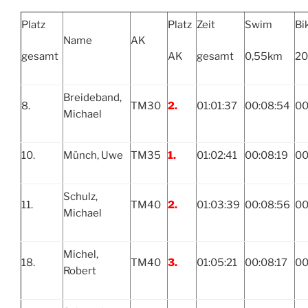
Platz
Platz
Zeit
Swim
Bi
Name
AK
gesamt
AK
gesamt
0,55km
2
Breideband,
8.
TM30
2.
01:01:37
00:08:54
00
Michael
10.
Münch, Uwe
TM35
1.
01:02:41
00:08:19
00
Schulz,
11.
TM40
2.
01:03:39
00:08:56
00
Michael
Michel,
18.
TM40
3.
01:05:21
00:08:17
00
Robert