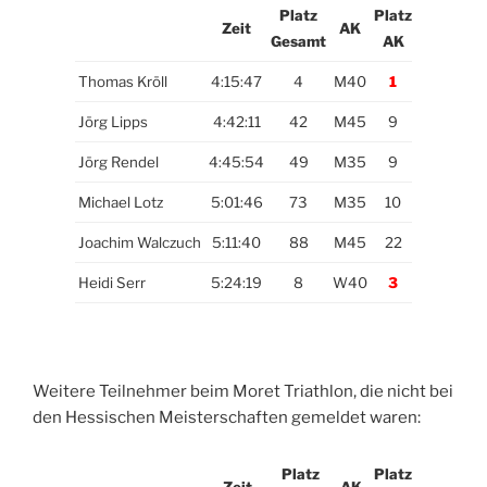
Platz
Platz
Zeit
AK
Gesamt
AK
Thomas Kröll
4:15:47
4
M40
1
Jörg Lipps
4:42:11
42
M45
9
Jörg Rendel
4:45:54
49
M35
9
Michael Lotz
5:01:46
73
M35
10
Joachim Walczuch
5:11:40
88
M45
22
Heidi Serr
5:24:19
8
W40
3
Weitere Teilnehmer beim Moret Triathlon, die nicht bei
den Hessischen Meisterschaften gemeldet waren:
Platz
Platz