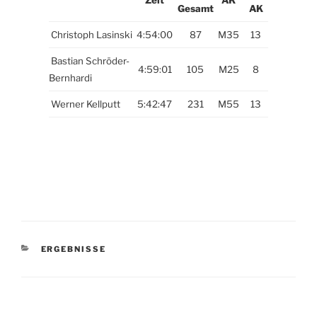
Zeit
AK
Gesamt
AK
Christoph Lasinski
4:54:00
87
M35
13
Bastian Schröder-
4:59:01
105
M25
8
Bernhardi
Werner Kellputt
5:42:47
231
M55
13
KATEGORIEN
ERGEBNISSE