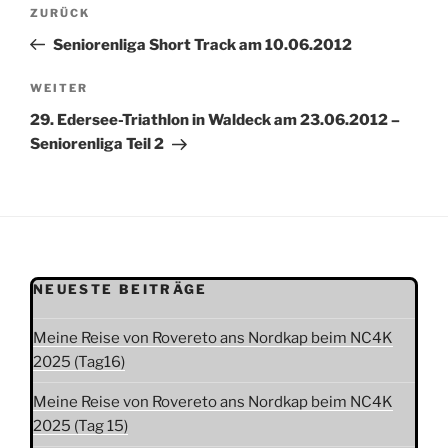
Beitragsnavigation
Vorheriger
ZURÜCK
Beitrag
Seniorenliga Short Track am 10.06.2012
Nächster
WEITER
Beitrag
29. Edersee-Triathlon in Waldeck am 23.06.2012 –
Seniorenliga Teil 2
NEUESTE BEITRÄGE
Meine Reise von Rovereto ans Nordkap beim NC4K
2025 (Tag16)
Meine Reise von Rovereto ans Nordkap beim NC4K
2025 (Tag 15)