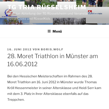
Zum
TG TRIA RÜSSELSHEIM
Inhalt
Triathlon Abteilung der TG Rüsselsheim und Veranstalter von
springen
RüsselCross und RüsselKids
Menü
VERÖFFENTLICHT
16. JUNI 2012
VON
BORIS.WOLF
AM
28. Moret Triathlon in Münster am
16.06.2012
Bei den Hessischen Meisterschaften im Rahmen des 28.
Moret Triathlon am 16. Juni 2012 in Münster wurde Thomas
Kröll Hessenmeister in seiner Altersklasse und Heidi Serr kam
mit dem 3. Platz in ihrer Altersklasse ebenfalls auf das
Treppchen.