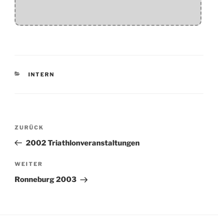
KATEGORIEN
INTERN
Beitragsnavigation
Vorheriger
ZURÜCK
Beitrag
2002 Triathlonveranstaltungen
Nächster
WEITER
Beitrag
Ronneburg 2003