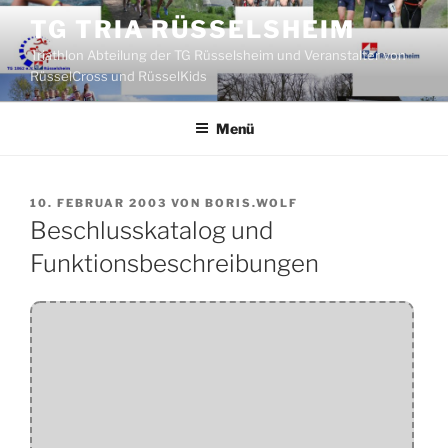
Zum
TG TRIA RÜSSELSHEIM
Inhalt
Triathlon Abteilung der TG Rüsselsheim und Veranstalter von
springen
RüsselCross und RüsselKids
Menü
VERÖFFENTLICHT
10. FEBRUAR 2003
VON
BORIS.WOLF
AM
Beschlusskatalog und
Funktionsbeschreibungen