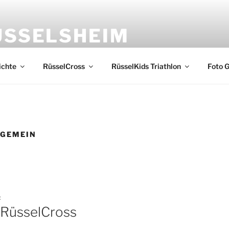
ÜSSELSHEIM
sselsheim und Veranstalter von RüsselCross und RüsselKids
ichte
RüsselCross
RüsselKids Triathlon
Foto G
LGEMEIN
2
 RüsselCross