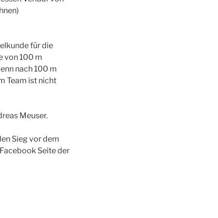
ahnen)
elkunde für die
ke von 100 m
denn nach 100 m
 Team ist nicht
dreas Meuser.
 den Sieg vor dem
r Facebook Seite der