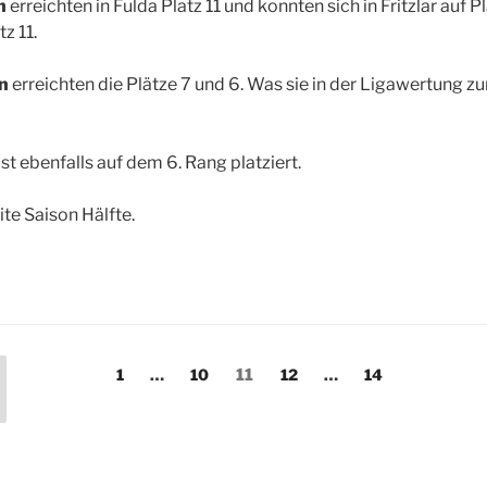
n
erreichten in Fulda Platz 11 und konnten sich in Fritzlar auf P
z 11.
en
erreichten die Plätze 7 und 6. Was sie in der Ligawertung zur
ist ebenfalls auf dem 6. Rang platziert.
ite Saison Hälfte.
erierung
Seite
Seite
Seite
Seite
Seite
1
…
10
11
12
…
14