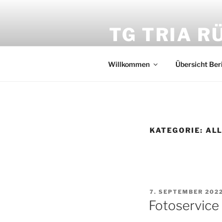
Zum
Inhalt
TG TRIA R
springen
Triathlon Abteilung der TG Rü
Willkommen
Übersicht Ber
KATEGORIE:
AL
VERÖFFENTLICHT
7. SEPTEMBER 202
AM
Fotoservice