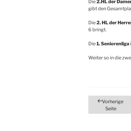
Die
2.HL der Dame
gibt den Gesamtplat
Die
2. HL der Herr
6 bringt.
Die
1. Seniorenliga
Weiter so in die zwe
Seitennumm
Vorherige
Seite
der
Beiträge