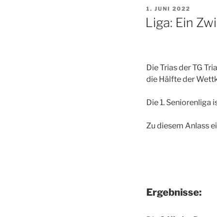
VERÖFFENTLICHT
1. JUNI 2022
AM
Liga: Ein Zw
Die Trias der TG Tr
die Hälfte der Wett
Die 1. Seniorenliga 
Zu diesem Anlass e
Ergebnisse: