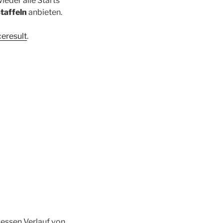
ieder alle Starts
taffeln
anbieten.
eresult
.
essen Verlauf von