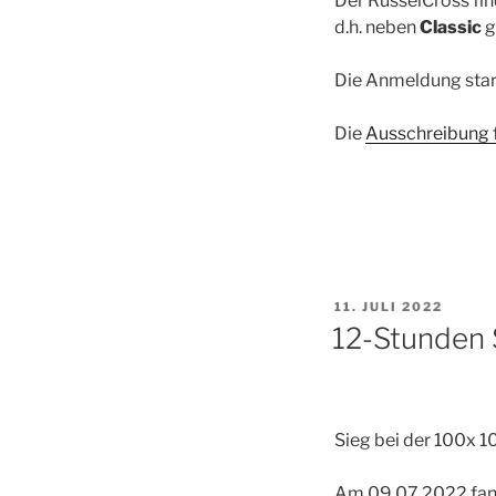
Der RüsselCross find
d.h. neben
Classic
g
Die Anmeldung sta
Die
Ausschreibung fi
VERÖFFENTLICHT
11. JULI 2022
AM
12-Stunden
Sieg bei der 100x 1
Am 09.07.2022 fand