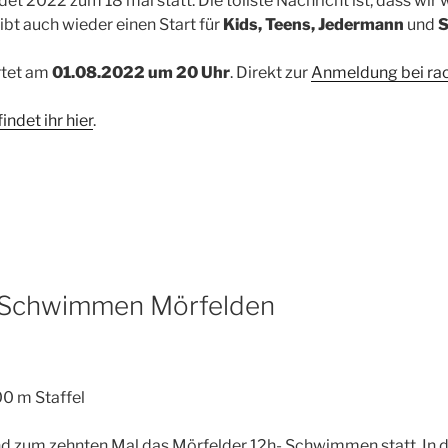
et 2022 zum 18 mal statt. Die tollste Nachricht ist, dass wir w
ibt auch wieder einen Start für
Kids, Teens, Jedermann
und
S
rtet am
01.08.2022 um 20 Uhr
. Direkt zur
Anmeldung bei rac
ndet ihr hier
.
 Schwimmen Mörfelden
00 m Staffel
 zum zehnten Mal das Mörfelder 12h- Schwimmen statt. In d