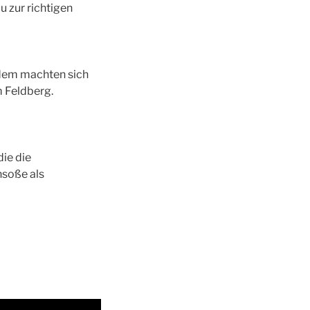
u zur richtigen
zdem machten sich
m Feldberg.
die die
nsoße als