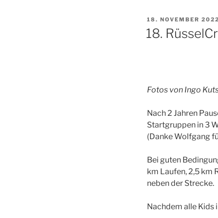
VERÖFFENTLICHT
18. NOVEMBER 202
AM
18. RüsselC
Fotos von Ingo Kut
Nach 2 Jahren Paus
Startgruppen in 3 W
(Danke Wolfgang für
Bei guten Bedingung
km Laufen, 2,5 km R
neben der Strecke.
Nachdem alle Kids i