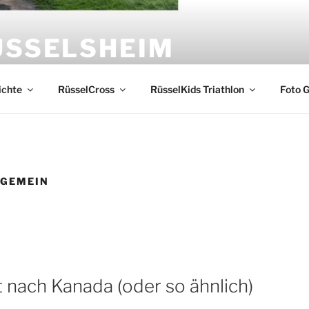
ÜSSELSHEIM
sselsheim und Veranstalter von RüsselCross und RüsselKids
ichte
RüsselCross
RüsselKids Triathlon
Foto G
LGEMEIN
t nach Kanada (oder so ähnlich)