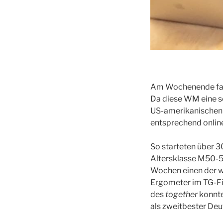
Am Wochenende fand
Da diese WM eine s
US-amerikanischen R
entsprechend online
So starteten über
Altersklasse M50-54
Wochen einen der w
Ergometer im TG-F
des
together
konnte
als zweitbester Deu