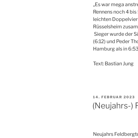
„Es war mega anstr
Rennens noch 4 bis 
leichten Doppelvier
Rüsselsheim zusamm
Sieger wurde der S
(6:12) und Peder Th
Hamburg als in 6:53
Text: Bastian Jung
VERÖFFENTLICHT
14. FEBRUAR 2023
AM
(Neujahrs-)
Neujahrs Feldbergto