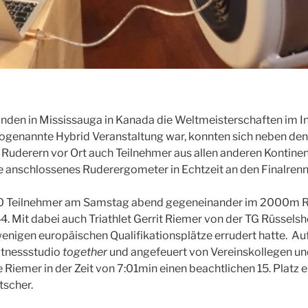
en in Mississauga in Kanada die Weltmeisterschaften im In
ogenannte Hybrid Veranstaltung war, konnten sich neben de
uderern vor Ort auch Teilnehmer aus allen anderen Kontinen
 anschlossenes Ruderergometer in Echtzeit an den Finalrenn
 30 Teilnehmer am Samstag abend gegeneinander im 2000m 
. Mit dabei auch Triathlet Gerrit Riemer von der TG Rüsselshe
enigen europäischen Qualifikationsplätze errudert hatte. A
itnessstudio
together
und angefeuert von Vereinskollegen un
 Riemer in der Zeit von 7:01min einen beachtlichen 15. Platz 
tscher.