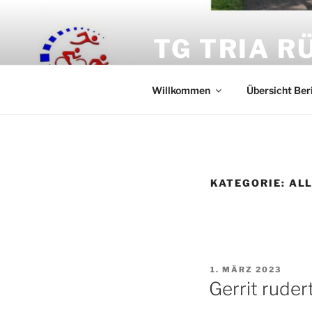
Zum
Inhalt
TG TRIA R
springen
Triathlon Abteilung der TG Rü
Willkommen
Übersicht Ber
KATEGORIE:
AL
VERÖFFENTLICHT
1. MÄRZ 2023
AM
Gerrit ruder