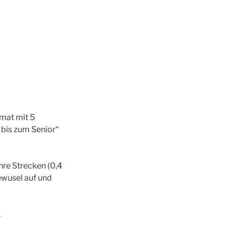
mat mit 5
 bis zum Senior“
hre Strecken (0,4
ewusel auf und
.