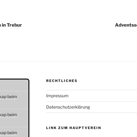
igation
in Trebur
Adventss
RECHTLICHES
Impressum
kap beim
Datenschutzerklärung
kap beim
LINK ZUM HAUPTVEREIN
kap beim