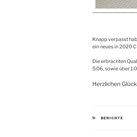
Knapp verpasst hab
ein neues in 2020 C
Die erbrachten Qua
5:06, sowie über 1.0
Herzlichen Glüc
KATEGORIEN
BERICHTE