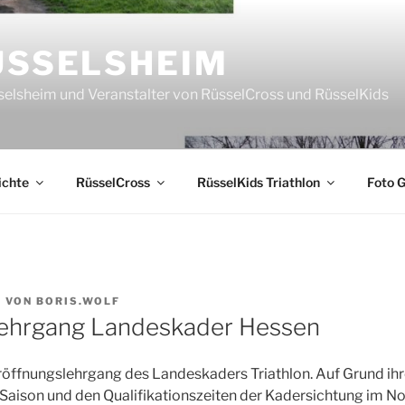
ÜSSELSHEIM
sselsheim und Veranstalter von RüsselCross und RüsselKids
ichte
RüsselCross
RüsselKids Triathlon
Foto G
9
VON
BORIS.WOLF
lehrgang Landeskader Hessen
röffnungslehrgang des Landeskaders Triathlon. Auf Grund ih
 Saison und den Qualifikationszeiten der Kadersichtung im