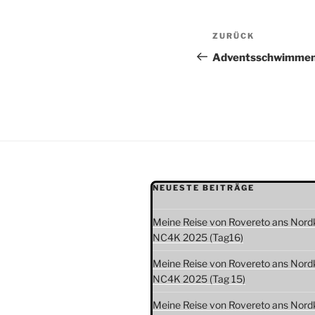
Beitragsnav
Vorheriger
ZURÜCK
Beitrag
Adventsschwimmen 
NEUESTE BEITRÄGE
Meine Reise von Rovereto ans Nord
NC4K 2025 (Tag16)
Meine Reise von Rovereto ans Nord
NC4K 2025 (Tag 15)
Meine Reise von Rovereto ans Nord