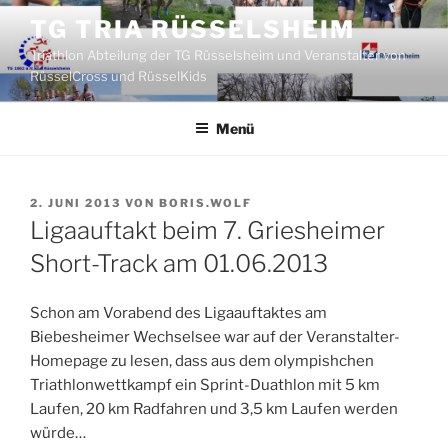
Zum
TG TRIA RÜSSELSHEIM
Inhalt
Triathlon Abteilung der TG Rüsselsheim und Veranstalter von
springen
RüsselCross und RüsselKids
Menü
VERÖFFENTLICHT
2. JUNI 2013
VON
BORIS.WOLF
AM
Ligaauftakt beim 7. Griesheimer
Short-Track am 01.06.2013
Schon am Vorabend des Ligaauftaktes am
Biebesheimer Wechselsee war auf der Veranstalter-
Homepage zu lesen, dass aus dem olympishchen
Triathlonwettkampf ein Sprint-Duathlon mit 5 km
Laufen, 20 km Radfahren und 3,5 km Laufen werden
würde…