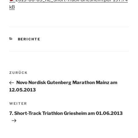
kB
KATEGORIEN
BERICHTE
Beitragsnavigation
Vorheriger
ZURÜCK
Beitrag
Novo Nordisk Gutenberg Marathon Mainz am
12.05.2013
Nächster
WEITER
Beitrag
7. Short-Track Triathlon Griesheim am 01.06.2013