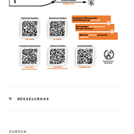
KATEGORIEN
RÜSSELCROSS
Beitragsnavigation
Vorheriger
ZURÜCK