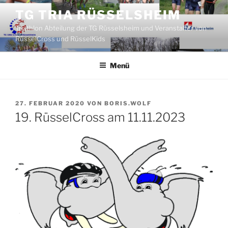
Zum
TG TRIA RÜSSELSHEIM
Inhalt
Triathlon Abteilung der TG Rüsselsheim und Veranstalter von
springen
RüsselCross und RüsselKids
Menü
VERÖFFENTLICHT
27. FEBRUAR 2020
VON
BORIS.WOLF
AM
19. RüsselCross am 11.11.2023