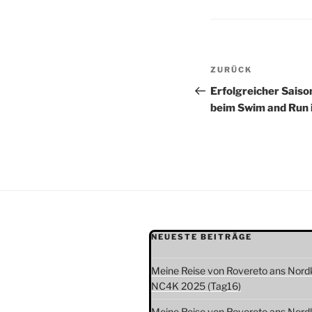
Beitragsnav
Vorheriger
ZURÜCK
Beitrag
Erfolgreicher Saiso
beim Swim and Run 
NEUESTE BEITRÄGE
Meine Reise von Rovereto ans Nord
NC4K 2025 (Tag16)
Meine Reise von Rovereto ans Nord