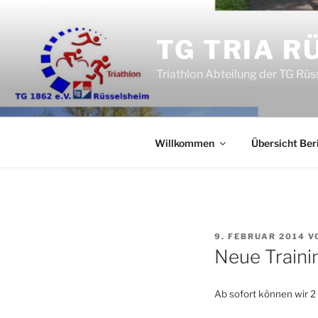
Zum
Inhalt
TG TRIA R
springen
Triathlon Abteilung der TG Rü
Willkommen
Übersicht Ber
VERÖFFENTLICHT
9. FEBRUAR 2014
V
AM
Neue Trainin
Ab sofort können wir 2