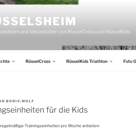
ÜSSELSHEIM
sselsheim und Veranstalter von RüsselCross und RüsselKids
ichte
RüsselCross
RüsselKids Triathlon
Foto G
ON
BORIS.WOLF
gseinheiten für die Kids
 regelmäßige Trainingseinheiten pro Woche anbieten: