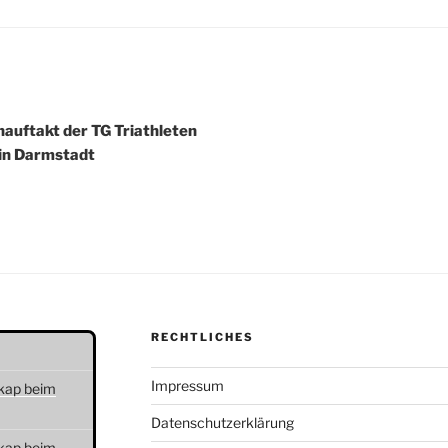
igation
nauftakt der TG Triathleten
in Darmstadt
RECHTLICHES
Impressum
kap beim
Datenschutzerklärung
kap beim