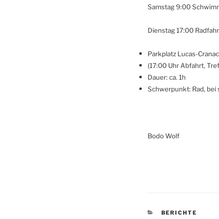
Samstag 9:00 Schwim
Dienstag 17:00 Radfah
Parkplatz Lucas-Crana
(17:00 Uhr Abfahrt, Tre
Dauer: ca. 1h
Schwerpunkt: Rad, bei
Bodo Wolf
KATEGORIEN
BERICHTE