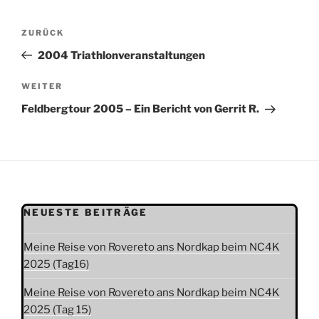
Beitragsnavigation
Vorheriger
ZURÜCK
Beitrag
2004 Triathlonveranstaltungen
Nächster
WEITER
Beitrag
Feldbergtour 2005 – Ein Bericht von Gerrit R.
NEUESTE BEITRÄGE
Meine Reise von Rovereto ans Nordkap beim NC4K
2025 (Tag16)
Meine Reise von Rovereto ans Nordkap beim NC4K
2025 (Tag 15)