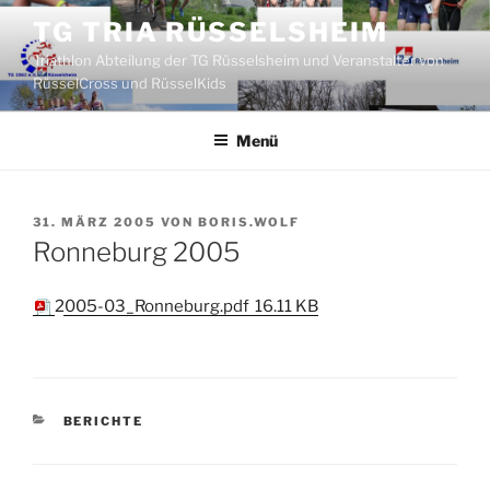
Zum
TG TRIA RÜSSELSHEIM
Inhalt
Triathlon Abteilung der TG Rüsselsheim und Veranstalter von
springen
RüsselCross und RüsselKids
Menü
VERÖFFENTLICHT
31. MÄRZ 2005
VON
BORIS.WOLF
AM
Ronneburg 2005
2005-03_Ronneburg.pdf
16.11 KB
KATEGORIEN
BERICHTE