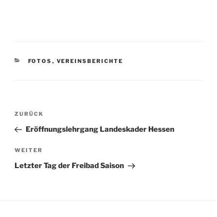
KATEGORIEN
FOTOS
,
VEREINSBERICHTE
Beitragsnavigation
Vorheriger
ZURÜCK
Beitrag
Eröffnungslehrgang Landeskader Hessen
Nächster
WEITER
Beitrag
Letzter Tag der Freibad Saison