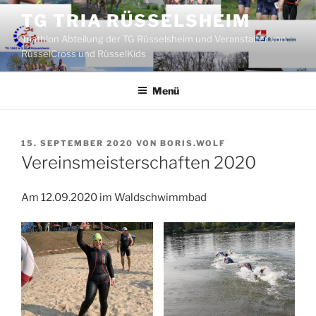
Zum
TG TRIA RÜSSELSHEIM
Inhalt
Triathlon Abteilung der TG Rüsselsheim und Veranstalter von
springen
RüsselCross und RüsselKids
Menü
VERÖFFENTLICHT
15. SEPTEMBER 2020
VON
BORIS.WOLF
AM
Vereinsmeisterschaften 2020
Am 12.09.2020 im Waldschwimmbad