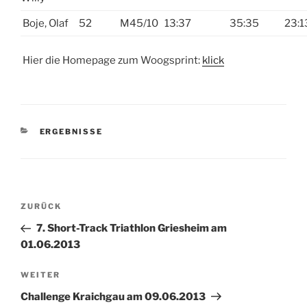
Boje, Olaf
52
M45/10
13:37
35:35
23:1
Hier die Homepage zum Woogsprint:
klick
KATEGORIEN
ERGEBNISSE
Beitragsnavigation
Vorheriger
ZURÜCK
Beitrag
7. Short-Track Triathlon Griesheim am
01.06.2013
Nächster
WEITER
Beitrag
Challenge Kraichgau am 09.06.2013