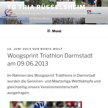
Zum
TG TRIA RÜSSELSHEIM
Inhalt
Triathlon Abteilung der TG Rüsselsheim und Veranstalter von
springen
RüsselCross und RüsselKids
Menü
VERÖFFENTLICHT
10. JUNI 2013
VON
BORIS.WOLF
AM
Woogsprint Triathlon Darmstadt
am 09.06.2013
Im Rahmen des Woogsprint Triathlons in Darmstadt
wurden die Senioren- und Masterliga-Wettkämpfe und
gleichzeitig unsere Vereinsmeisterschaft
ausgetragen.