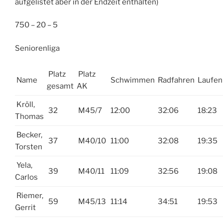
aufgelistet aber in der Endzeit enthalten)
750 – 20 – 5
Seniorenliga
Platz
Platz
Name
Schwimmen
Radfahren
Laufen
gesamt
AK
Kröll,
32
M45/7
12:00
32:06
18:23
Thomas
Becker,
37
M40/10
11:00
32:08
19:35
Torsten
Yela,
39
M40/11
11:09
32:56
19:08
Carlos
Riemer,
59
M45/13
11:14
34:51
19:53
Gerrit