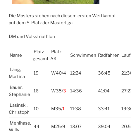
Die Masters stehen nach diesem ersten Wettkampf
auf dem 5. Platz der Masterliga !
DM und Volkstriathlon
Platz
Platz
Name
Schwimmen
Radfahren
Lau
gesamt
AK
Lang,
19
W40/4
12:24
36:45
21:3
Martina
Bauer,
16
W35/
3
14:36
41:04
27:2
Stephanie
Lasinski,
10
M35/
1
11:38
33:41
19:3
Christoph
Mehlhase,
44
M25/9
13:07
39:04
20:
Willy