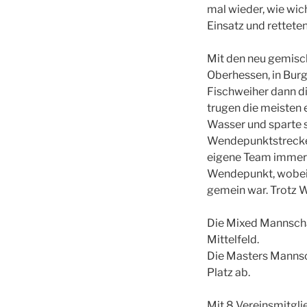
mal wieder, wie wic
Einsatz und rettete
Mit den neu gemisch
Oberhessen, in Bur
Fischweiher dann di
trugen die meisten 
Wasser und sparte s
Wendepunktstrecke 
eigene Team immer 
Wendepunkt, wobei 
gemein war. Trotz 
Die Mixed Mannschaf
Mittelfeld.
Die Masters Mannsc
Platz ab.
Mit 8 Vereinsmitgli