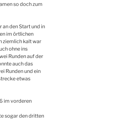
f kamen so doch zum
 an den Start und in
n im örtlichen
 ziemlich kalt war
uch ohne ins
zwei Runden auf der
onnte auch das
ei Runden und ein
strecke etwas
 6 im vorderen
e sogar den dritten