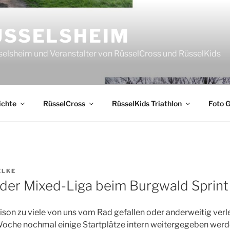
ÜSSELSHEIM
sselsheim und Veranstalter von RüsselCross und RüsselKids
ichte
RüsselCross
RüsselKids Triathlon
Foto G
ELKE
t der Mixed-Liga beim Burgwald Sprin
ison zu viele von uns vom Rad gefallen oder anderweitig ver
oche nochmal einige Startplätze intern weitergegeben werde