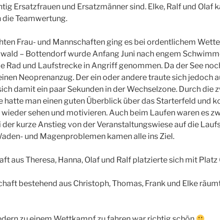
htig Ersatzfrauen und Ersatzmänner sind. Elke, Ralf und Ola
n die Teamwertung.
ten Frau- und Mannschaften ging es bei ordentlichem Wetter
gwald – Bottendorf wurde Anfang Juni nach engem Schwimme
e Rad und Laufstrecke in Angriff genommen. Da der See noch
einen Neoprenanzug. Der ein oder andere traute sich jedoch a
ich damit ein paar Sekunden in der Wechselzone. Durch die 
hatte man einen guten Überblick über das Starterfeld und k
wieder sehen und motivieren. Auch beim Laufen waren es zw
der kurze Anstieg von der Veranstaltungswiese auf die Lauf
Waden- und Magenproblemen kamen alle ins Ziel.
t aus Theresa, Hanna, Olaf und Ralf platzierte sich mit Platz
haft bestehend aus Christoph, Thomas, Frank und Elke räumt
edern zu einem Wettkampf zu fahren war richtig schön