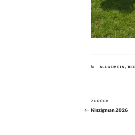
KATEGORIEN
ALLGEMEIN
,
BE
Beitragsnav
Vorheriger
ZURÜCK
Beitrag
Kinzigman 2026