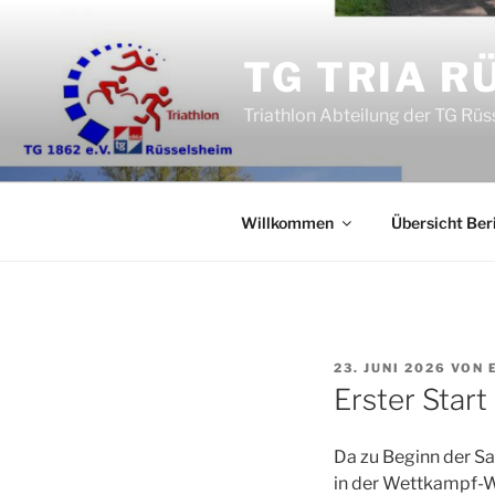
Zum
Inhalt
TG TRIA R
springen
Triathlon Abteilung der TG Rü
Willkommen
Übersicht Ber
VERÖFFENTLICHT
23. JUNI 2026
VON
AM
Erster Star
Da zu Beginn der Sa
in der Wettkampf-W