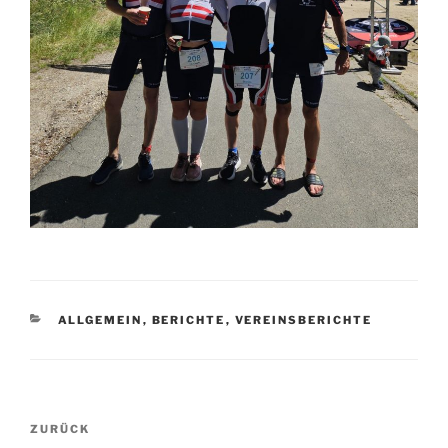
KATEGORIEN
ALLGEMEIN
,
BERICHTE
,
VEREINSBERICHTE
Beitragsnavigation
Vorheriger
ZURÜCK