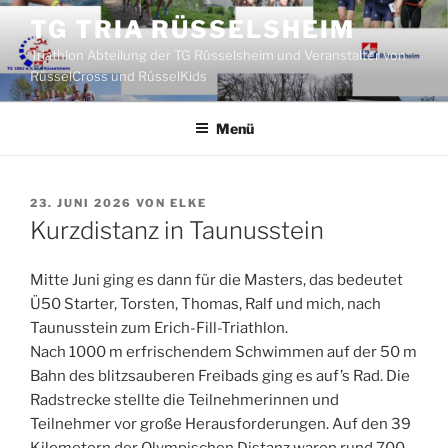
Zum
TG TRIA RÜSSELSHEIM
Inhalt
Triathlon Abteilung der TG Rüsselsheim und Veranstalter von
springen
RüsselCross und RüsselKids
Menü
VERÖFFENTLICHT
23. JUNI 2026
VON
ELKE
AM
Kurzdistanz in Taunusstein
Mitte Juni ging es dann für die Masters, das bedeutet
Ü50 Starter, Torsten, Thomas, Ralf und mich, nach
Taunusstein zum Erich-Fill-Triathlon.
Nach 1000 m erfrischendem Schwimmen auf der 50 m
Bahn des blitzsauberen Freibads ging es auf’s Rad. Die
Radstrecke stellte die Teilnehmerinnen und
Teilnehmer vor große Herausforderungen. Auf den 39