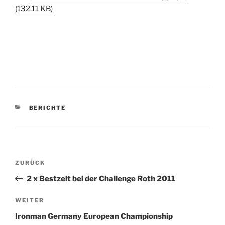
(132.11 KB)
KATEGORIEN
BERICHTE
Beitragsnavigation
Vorheriger
ZURÜCK
Beitrag
2 x Bestzeit bei der Challenge Roth 2011
Nächster
WEITER
Beitrag
Ironman Germany European Championship