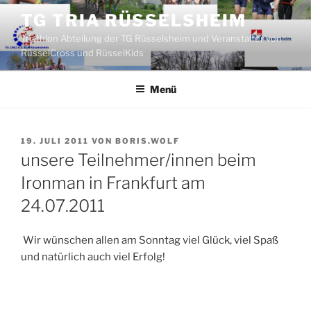
Zum
TG TRIA RÜSSELSHEIM
Inhalt
Triathlon Abteilung der TG Rüsselsheim und Veranstalter von
springen
RüsselCross und RüsselKids
Menü
VERÖFFENTLICHT
19. JULI 2011
VON
BORIS.WOLF
AM
unsere Teilnehmer/innen beim
Ironman in Frankfurt am
24.07.2011
Wir wünschen allen am Sonntag viel Glück, viel Spaß
und natürlich auch viel Erfolg!