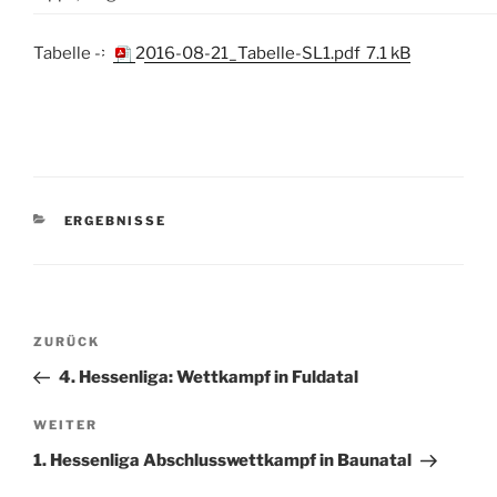
Tabelle ->
2016-08-21_Tabelle-SL1.pdf
7.1 kB
KATEGORIEN
ERGEBNISSE
Beitragsnavigation
Vorheriger
ZURÜCK
Beitrag
4. Hessenliga: Wettkampf in Fuldatal
Nächster
WEITER
Beitrag
1. Hessenliga Abschlusswettkampf in Baunatal