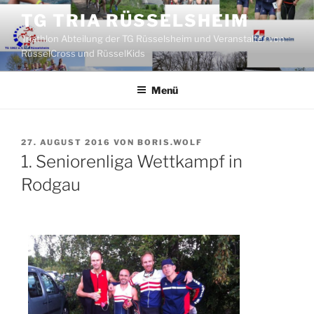
Zum
TG TRIA RÜSSELSHEIM
Inhalt
Triathlon Abteilung der TG Rüsselsheim und Veranstalter von
springen
RüsselCross und RüsselKids
Menü
VERÖFFENTLICHT
27. AUGUST 2016
VON
BORIS.WOLF
AM
1. Seniorenliga Wettkampf in
Rodgau