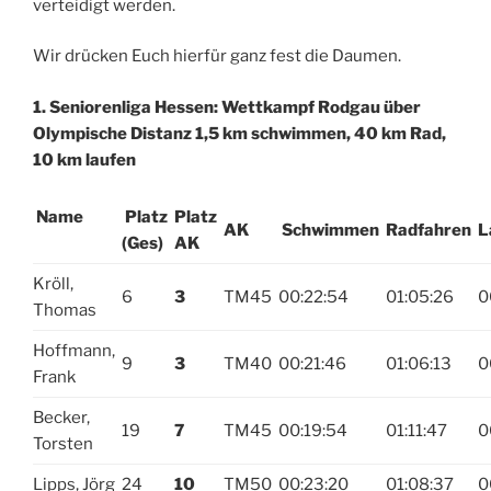
verteidigt werden.
Wir drücken Euch hierfür ganz fest die Daumen.
1. Seniorenliga Hessen: Wettkampf Rodgau über
Olympische Distanz 1,5 km schwimmen, 40 km Rad,
10 km laufen
Name
Platz
Platz
AK
Schwimmen
Radfahren
L
(Ges)
AK
Kröll,
6
3
TM45
00:22:54
01:05:26
0
Thomas
Hoffmann,
9
3
TM40
00:21:46
01:06:13
0
Frank
Becker,
19
7
TM45
00:19:54
01:11:47
0
Torsten
Lipps, Jörg
24
10
TM50
00:23:20
01:08:37
0